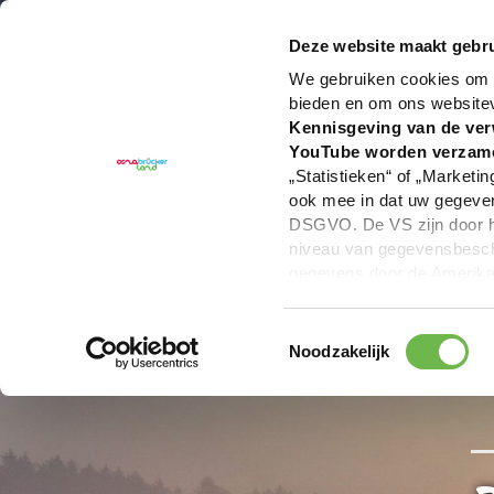
U bent hier:
Hartelijk welkom in het Osnabrücker La
Deze website maakt gebru
We gebruiken cookies om c
bieden en om ons website
Kennisgeving van de ver
YouTube worden verzam
„Statistieken“ of „Marketin
ook mee in dat uw gegevens
DSGVO. De VS zijn door he
niveau van gegevensbesche
gegevens door de Amerikaa
mogelijk ook zonder enig r
keuzevakken (voorkeuren, 
Toestemmingsselectie
overdracht niet plaatsvind
Noodzakelijk
We geven u hier graag mee