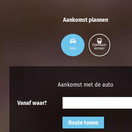
Aankomst plannen
Openbaar
Auto
vervoer
Aankomst met de auto
Vanaf waar?
Route tonen