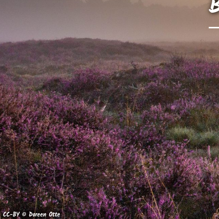
B
CC-BY © Doreen Otte