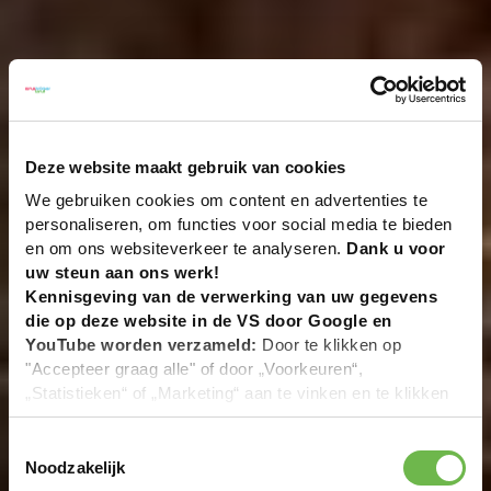
Deze website maakt gebruik van cookies
We gebruiken cookies om content en advertenties te
personaliseren, om functies voor social media te bieden
en om ons websiteverkeer te analyseren.
Dank u voor
uw steun aan ons werk!
Kennisgeving van de verwerking van uw gegevens
die op deze website in de VS door Google en
YouTube worden verzameld:
Door te klikken op
"Accepteer graag alle" of door „Voorkeuren“,
„Statistieken“ of „Marketing“ aan te vinken en te klikken
op "Selectie handmatig instellen", stemt u er ook mee in
dat uw gegevens in de VS worden verwerkt in
Toestemmingsselectie
overeenstemming met Art. 49 (1) zin 1 lit. a DSGVO. De
Noodzakelijk
VS zijn door het Europees Hof van Justitie beoordeeld