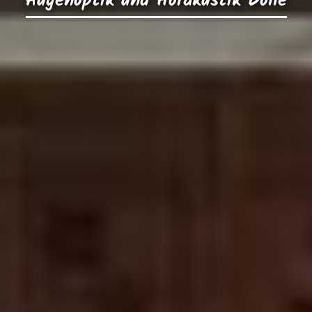
Augenoptik und Hörakustik Dölle