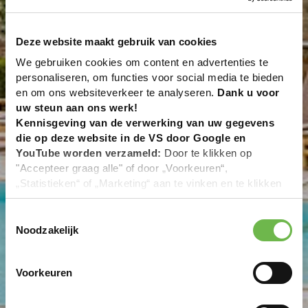
bezoek in het Osnabrücker
Land
Deze website maakt gebruik van cookies
We gebruiken cookies om content en advertenties te
personaliseren, om functies voor social media te bieden
Accommodaties voor een vakantie naar jouw wensen
en om ons websiteverkeer te analyseren.
Dank u voor
uw steun aan ons werk!
Kennisgeving van de verwerking van uw gegevens
die op deze website in de VS door Google en
YouTube worden verzameld:
Door te klikken op
"Accepteer graag alle" of door „Voorkeuren“,
„Statistieken“ of „Marketing“ aan te vinken en te klikken
op "Selectie handmatig instellen", stemt u er ook mee in
dat uw gegevens in de VS worden verwerkt in
Toestemmingsselectie
overeenstemming met Art. 49 (1) zin 1 lit. a DSGVO. De
Noodzakelijk
VS zijn door het Europees Hof van Justitie beoordeeld
als een land met een ontoereikend niveau van
Voorkeuren
gegevensbescherming volgens EU-normen. In het
bijzonder bestaat het risico dat uw gegevens door de
Amerikaanse autoriteiten worden verwerkt voor controle-