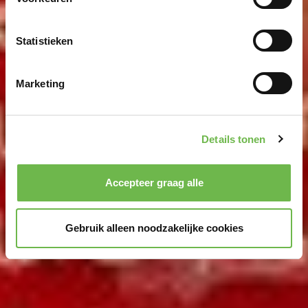
bijzonder bestaat het risico dat uw gegevens door de
Amerikaanse autoriteiten worden verwerkt voor controle-
Statistieken
en toezichtdoeleinden, mogelijk ook zonder enig
rechtsmiddel. Indien u op "Selectie handmatig instellen"
klikt en geen van de keuzevakken (voorkeuren,
Marketing
statistieken of marketing) hebt geselecteerd, zal de
hierboven beschreven overdracht niet plaatsvinden. Voor
meer informatie, zie onze privacyverklaring.
We geven u hier graag meer gedetailleerde informatie:
Details tonen
Privacybeleid
|
Impressum
Accepteer graag alle
Gebruik alleen noodzakelijke cookies