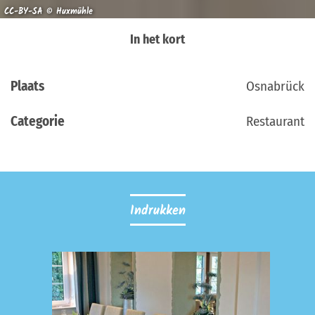
CC-BY-SA © Huxmühle
In het kort
Plaats
Osnabrück
Categorie
Restaurant
Indrukken