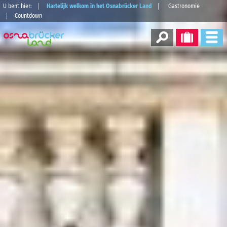
U bent hier:
Hartelijk welkom in het Osnabrücker Land
Gastronomie
Countdown