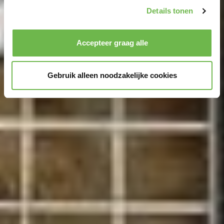
We geven u hier graag meer gedetailleerde informatie:
Details tonen
Privacybeleid
|
Impressum
Accepteer graag alle
Gebruik alleen noodzakelijke cookies