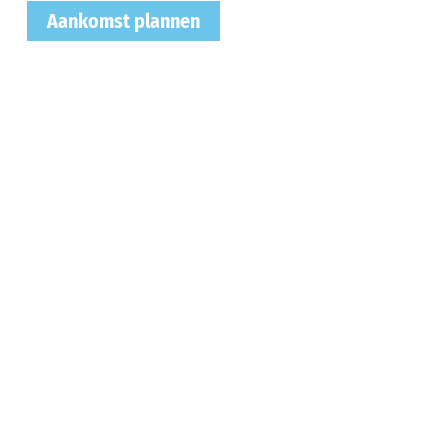
Aankomst plannen
Kaart activere