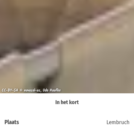
CC-BY-SA © novasol-as, Udo Haafke
In het kort
Plaats
Lembruch