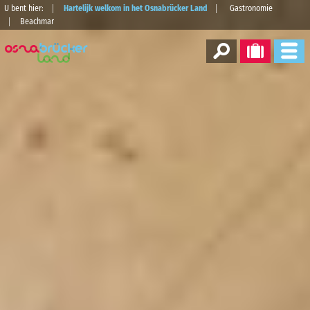
U bent hier:
Hartelijk welkom in het Osnabrücker Land
Gastronomie
Beachmar