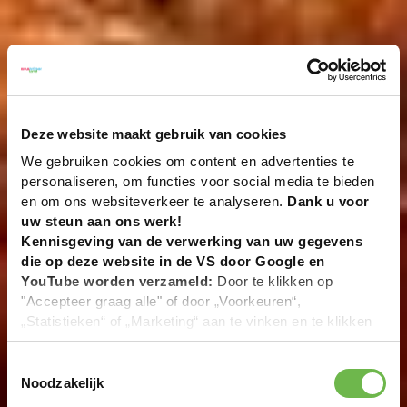
Deze website maakt gebruik van cookies
We gebruiken cookies om content en advertenties te
personaliseren, om functies voor social media te bieden
en om ons websiteverkeer te analyseren.
Dank u voor
uw steun aan ons werk!
Kennisgeving van de verwerking van uw gegevens
die op deze website in de VS door Google en
YouTube worden verzameld:
Door te klikken op
"Accepteer graag alle" of door „Voorkeuren“,
„Statistieken“ of „Marketing“ aan te vinken en te klikken
op "Selectie handmatig instellen", stemt u er ook mee in
dat uw gegevens in de VS worden verwerkt in
Toestemmingsselectie
overeenstemming met Art. 49 (1) zin 1 lit. a DSGVO. De
Noodzakelijk
VS zijn door het Europees Hof van Justitie beoordeeld