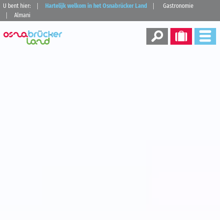
U bent hier:
Hartelijk welkom in het Osnabrücker Land
Gastronomie
Almani