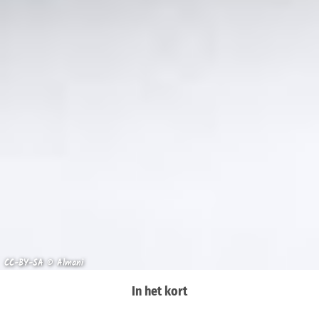
CC-BY-SA © Almani
In het kort