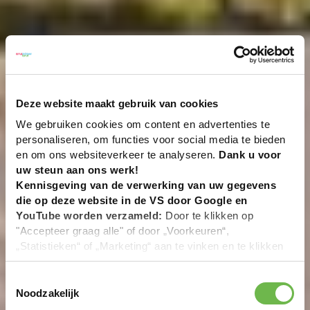
Deze website maakt gebruik van cookies
We gebruiken cookies om content en advertenties te
personaliseren, om functies voor social media te bieden
en om ons websiteverkeer te analyseren.
Dank u voor
uw steun aan ons werk!
Kennisgeving van de verwerking van uw gegevens
die op deze website in de VS door Google en
YouTube worden verzameld:
Door te klikken op
"Accepteer graag alle" of door „Voorkeuren“,
„Statistieken“ of „Marketing“ aan te vinken en te klikken
op "Selectie handmatig instellen", stemt u er ook mee in
dat uw gegevens in de VS worden verwerkt in
Toestemmingsselectie
overeenstemming met Art. 49 (1) zin 1 lit. a DSGVO. De
Noodzakelijk
VS zijn door het Europees Hof van Justitie beoordeeld