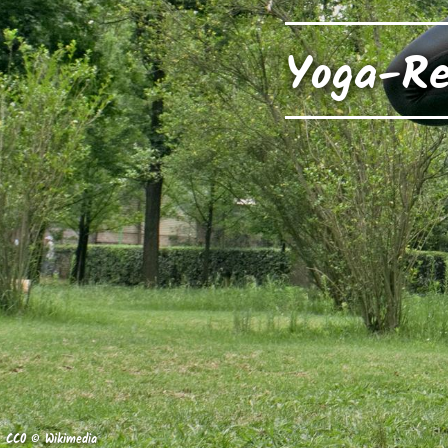
Yoga-Ret
CC0 © Wikimedia