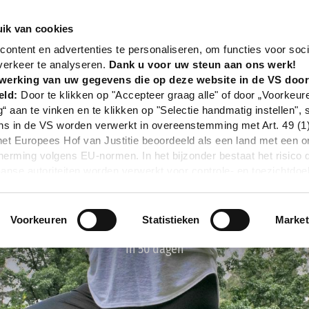
nd
Event
Yoga-Retreat: Zeitreise zu dir selbst!
ik van cookies
ontent en advertenties te personaliseren, om functies voor soci
verkeer te analyseren.
Dank u voor uw steun aan ons werk!
werking van uw gegevens die op deze website in de VS doo
eld:
Door te klikken op "Accepteer graag alle" of door „Voorkeur
g“ aan te vinken en te klikken op "Selectie handmatig instellen", 
 in de VS worden verwerkt in overeenstemming met Art. 49 (1) z
t Europees Hof van Justitie beoordeeld als een land met een o
rming volgens EU-normen. In het bijzonder bestaat het risico 
nse autoriteiten worden verwerkt voor controle- en toezichtdoe
echtsmiddel. Indien u op "Selectie handmatig instellen" klikt en 
statistieken of marketing) hebt geselecteerd, zal de hierboven
en. Voor meer informatie, zie onze privacyverklaring.
Voorkeuren
Statistieken
Market
r gedetailleerde informatie:
Privacybeleid
|
Impressum
In 50 dagen