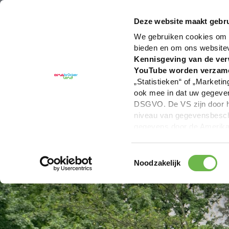
U bent hier:
Hartelijk welkom in het Osnabrücker La
Deze website maakt gebru
We gebruiken cookies om c
bieden en om ons website
Kennisgeving van de ver
YouTube worden verzam
„Statistieken“ of „Marketin
ook mee in dat uw gegevens
DSGVO. De VS zijn door he
niveau van gegevensbesche
gegevens door de Amerikaa
mogelijk ook zonder enig r
keuzevakken (voorkeuren, 
Toestemmingsselectie
overdracht niet plaatsvind
Noodzakelijk
We geven u hier graag mee