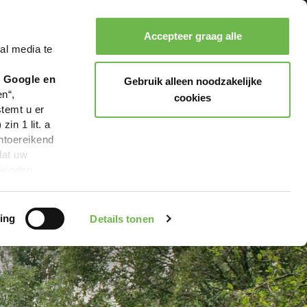
Accepteer graag alle
al media te
Zoeken
Boeken
Menu
r Google en
Gebruik alleen noodzakelijke
en“,
cookies
stemt u er
in 1 lit. a
ntoereikend
dat uw
leinden,
geen van de
 beschreven
ing
Details tonen