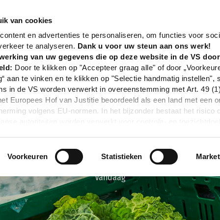
nd
Event
Wochenmarkt Oesede
ik van cookies
ontent en advertenties te personaliseren, om functies voor soci
verkeer te analyseren.
Dank u voor uw steun aan ons werk!
werking van uw gegevens die op deze website in de VS doo
eld:
Door te klikken op "Accepteer graag alle" of door „Voorkeur
g“ aan te vinken en te klikken op "Selectie handmatig instellen", 
 in de VS worden verwerkt in overeenstemming met Art. 49 (1) z
t Europees Hof van Justitie beoordeeld als een land met een o
rming volgens EU-normen. In het bijzonder bestaat het risico 
nse autoriteiten worden verwerkt voor controle- en toezichtdoe
echtsmiddel. Indien u op "Selectie handmatig instellen" klikt en 
statistieken of marketing) hebt geselecteerd, zal de hierboven
en. Voor meer informatie, zie onze privacyverklaring.
Voorkeuren
Statistieken
Market
r gedetailleerde informatie:
Privacybeleid
|
Impressum
Vandaag