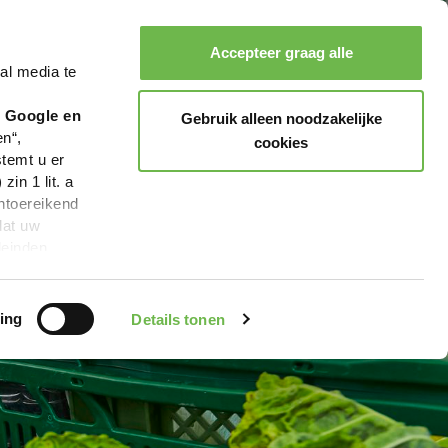
Accepteer graag alle
al media te
Zoeken
Boeken
Menu
r Google en
Gebruik alleen noodzakelijke
en“,
cookies
stemt u er
in 1 lit. a
ntoereikend
dat uw
leinden,
geen van de
 beschreven
ing
Details tonen