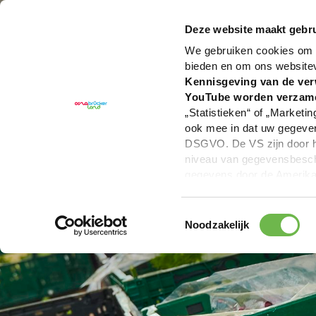
U bent hier:
Hartelijk welkom in het Osnabrücker La
Deze website maakt gebru
We gebruiken cookies om c
bieden en om ons website
Kennisgeving van de ver
YouTube worden verzam
„Statistieken“ of „Marketin
ook mee in dat uw gegevens
DSGVO. De VS zijn door he
niveau van gegevensbesche
gegevens door de Amerikaa
mogelijk ook zonder enig r
keuzevakken (voorkeuren, 
Toestemmingsselectie
overdracht niet plaatsvind
Noodzakelijk
We geven u hier graag mee