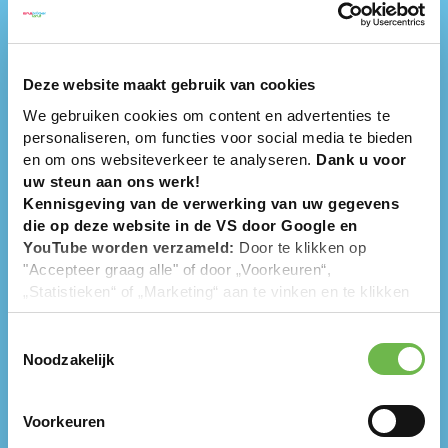
Deze website maakt gebruik van cookies
We gebruiken cookies om content en advertenties te
personaliseren, om functies voor social media te bieden
en om ons websiteverkeer te analyseren.
Dank u voor
uw steun aan ons werk!
Kennisgeving van de verwerking van uw gegevens
die op deze website in de VS door Google en
YouTube worden verzameld:
Door te klikken op
"Accepteer graag alle" of door „Voorkeuren“,
„Statistieken“ of „Marketing“ aan te vinken en te klikken
op "Selectie handmatig instellen", stemt u er ook mee in
dat uw gegevens in de VS worden verwerkt in
Toestemmingsselectie
overeenstemming met Art. 49 (1) zin 1 lit. a DSGVO. De
Noodzakelijk
VS zijn door het Europees Hof van Justitie beoordeeld
als een land met een ontoereikend niveau van
Voorkeuren
gegevensbescherming volgens EU-normen. In het
bijzonder bestaat het risico dat uw gegevens door de