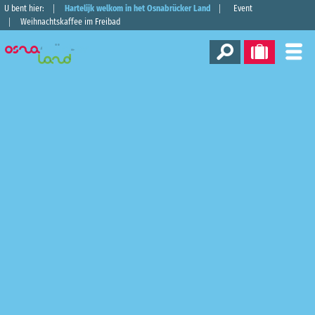
U bent hier:
Hartelijk welkom in het Osnabrücker Land
Event
Weihnachtskaffee im Freibad