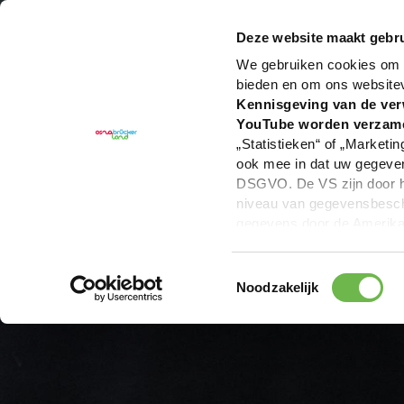
U bent hier:
Hartelijk welkom in het Osnabrücker La
Deze website maakt gebru
We gebruiken cookies om c
bieden en om ons website
Kennisgeving van de ver
YouTube worden verzam
„Statistieken“ of „Marketin
ook mee in dat uw gegevens
DSGVO. De VS zijn door he
niveau van gegevensbesche
gegevens door de Amerikaa
mogelijk ook zonder enig r
keuzevakken (voorkeuren, 
Toestemmingsselectie
overdracht niet plaatsvind
Noodzakelijk
We geven u hier graag mee