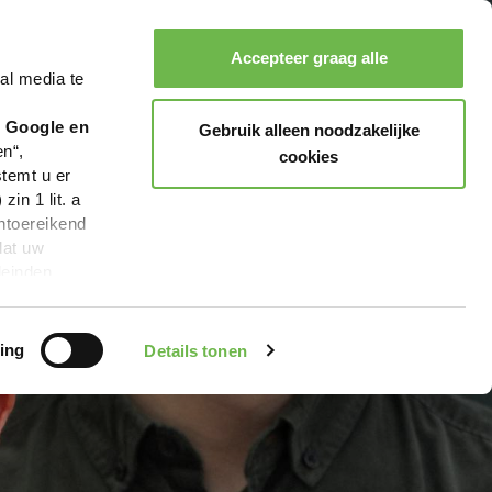
Accepteer graag alle
al media te
Zoeken
Boeken
Menu
r Google en
Gebruik alleen noodzakelijke
en“,
cookies
stemt u er
in 1 lit. a
ntoereikend
dat uw
leinden,
geen van de
 beschreven
ing
Details tonen