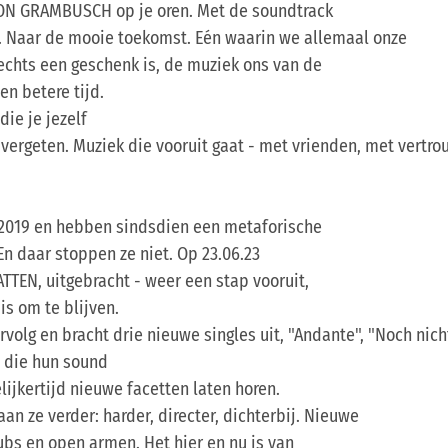
 VON GRAMBUSCH op je oren. Met de soundtrack
. Naar de mooie toekomst. Eén waarin we allemaal onze
lechts een geschenk is, de muziek ons van de
n betere tijd.
die je jezelf
 vergeten. Muziek die vooruit gaat - met vrienden, met vert
2019 en hebben sindsdien een metaforische
En daar stoppen ze niet. Op 23.06.23
ATTEN, uitgebracht - weer een stap vooruit,
is om te blijven.
volg en bracht drie nieuwe singles uit, "Andante", "Noch nic
, die hun sound
ijkertijd nieuwe facetten laten horen.
aan ze verder: harder, directer, dichterbij. Nieuwe
ubs en open armen. Het hier en nu is van