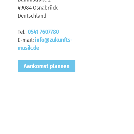
49084
Osnabrück
Deutschland
Tel.:
0541 7607780
E-mail:
info@zukunfts-
musik.de
Aankomst plannen