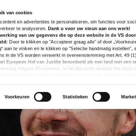
nd
Event
Von Grambusch
ik van cookies
ontent en advertenties te personaliseren, om functies voor soci
verkeer te analyseren.
Dank u voor uw steun aan ons werk!
werking van uw gegevens die op deze website in de VS doo
eld:
Door te klikken op "Accepteer graag alle" of door „Voorkeur
g“ aan te vinken en te klikken op "Selectie handmatig instellen", 
 in de VS worden verwerkt in overeenstemming met Art. 49 (1) z
t Europees Hof van Justitie beoordeeld als een land met een o
rming volgens EU-normen. In het bijzonder bestaat het risico 
nse autoriteiten worden verwerkt voor controle- en toezichtdoe
echtsmiddel. Indien u op "Selectie handmatig instellen" klikt en 
statistieken of marketing) hebt geselecteerd, zal de hierboven
en. Voor meer informatie, zie onze privacyverklaring.
Voorkeuren
Statistieken
Market
r gedetailleerde informatie:
Privacybeleid
|
Impressum
In 161 dagen