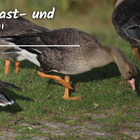
Rast- und
"