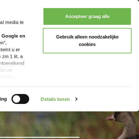
tervögel am Alfsee"
Accepteer graag alle
al media te
Zoeken
Boeken
Menu
r Google en
Gebruik alleen noodzakelijke
en“,
cookies
stemt u er
in 1 lit. a
ntoereikend
dat uw
leinden,
geen van de
 beschreven
ing
Details tonen