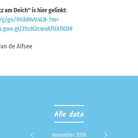
 am Deich" is hier gelinkt
:
org/go/0GbMvVnLB-?m=
p.goo.gl/Zts9i2cwvAfUXfKD9
van de Alfsee
Alle data
 2026
november 2026
dece