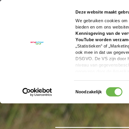
U bent hier:
Hartelijk welkom in het Osnabrücker La
Deze website maakt gebru
We gebruiken cookies om c
bieden en om ons website
Kennisgeving van de ver
YouTube worden verzam
„Statistieken“ of „Marketin
ook mee in dat uw gegevens
DSGVO. De VS zijn door he
niveau van gegevensbesche
gegevens door de Amerikaa
mogelijk ook zonder enig r
keuzevakken (voorkeuren, 
Toestemmingsselectie
overdracht niet plaatsvind
Noodzakelijk
We geven u hier graag mee