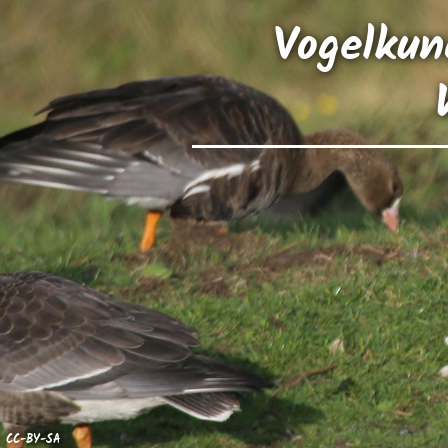
Vogelkun
CC-BY-SA