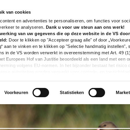
nd
Event
Vogelkundliche Führung "Die Rast- und Win
ik van cookies
ontent en advertenties te personaliseren, om functies voor soci
verkeer te analyseren.
Dank u voor uw steun aan ons werk!
werking van uw gegevens die op deze website in de VS doo
eld:
Door te klikken op "Accepteer graag alle" of door „Voorkeur
g“ aan te vinken en te klikken op "Selectie handmatig instellen", 
 in de VS worden verwerkt in overeenstemming met Art. 49 (1) z
t Europees Hof van Justitie beoordeeld als een land met een o
rming volgens EU-normen. In het bijzonder bestaat het risico 
nse autoriteiten worden verwerkt voor controle- en toezichtdoe
echtsmiddel. Indien u op "Selectie handmatig instellen" klikt en 
statistieken of marketing) hebt geselecteerd, zal de hierboven
en. Voor meer informatie, zie onze privacyverklaring.
Voorkeuren
Statistieken
Market
In 96 dagen
r gedetailleerde informatie:
Privacybeleid
|
Impressum