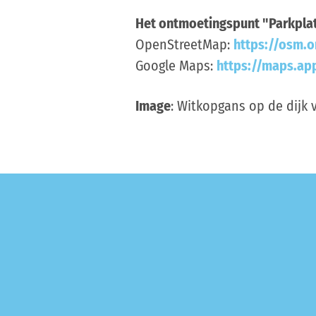
Het ontmoetingspunt "Parkplatz
OpenStreetMap:
https://osm.
Google Maps:
https://maps.ap
Image
: Witkopgans op de dijk 
december