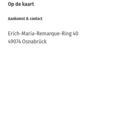
Op de kaart
Aankomst & contact
Erich-Maria-Remarque-Ring 40
49074
Osnabrück
Deutschland
Website:
www.osnabrueck-fuehrungen.de
Aankomst plannen