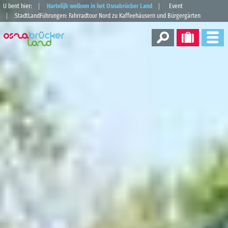
U bent hier:
Hartelijk welkom in het Osnabrücker Land
Event
StadtLandFührungen: Fahrradtour Nord zu Kaffeehäusern und Bürgergärten