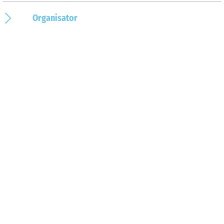
Organisator
Prijsinformatie
Op de kaart
Aankomst & contact
Friedhof 10
49324
Melle
Deutschland