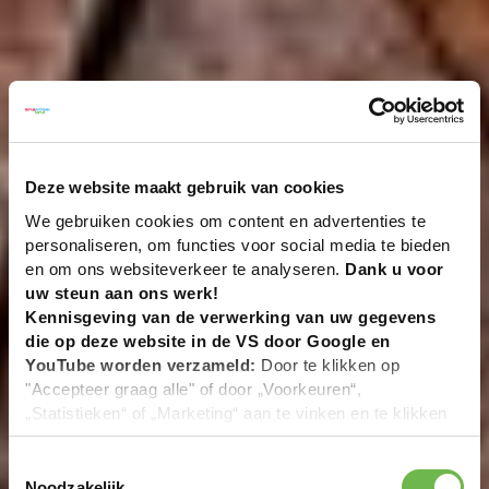
Deze website maakt gebruik van cookies
We gebruiken cookies om content en advertenties te
personaliseren, om functies voor social media te bieden
en om ons websiteverkeer te analyseren.
Dank u voor
uw steun aan ons werk!
Kennisgeving van de verwerking van uw gegevens
die op deze website in de VS door Google en
YouTube worden verzameld:
Door te klikken op
"Accepteer graag alle" of door „Voorkeuren“,
„Statistieken“ of „Marketing“ aan te vinken en te klikken
op "Selectie handmatig instellen", stemt u er ook mee in
dat uw gegevens in de VS worden verwerkt in
Toestemmingsselectie
overeenstemming met Art. 49 (1) zin 1 lit. a DSGVO. De
Noodzakelijk