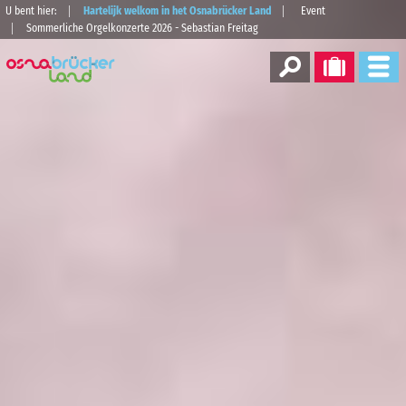
U bent hier:
Hartelijk welkom in het Osnabrücker Land
Event
Sommerliche Orgelkonzerte 2026 - Sebastian Freitag