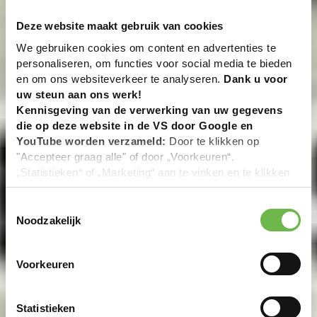
Deze website maakt gebruik van cookies
We gebruiken cookies om content en advertenties te
personaliseren, om functies voor social media te bieden
en om ons websiteverkeer te analyseren.
Dank u voor
uw steun aan ons werk!
Kennisgeving van de verwerking van uw gegevens
die op deze website in de VS door Google en
YouTube worden verzameld:
Door te klikken op
"Accepteer graag alle" of door „Voorkeuren“,
„Statistieken“ of „Marketing“ aan te vinken en te klikken
op "Selectie handmatig instellen", stemt u er ook mee in
dat uw gegevens in de VS worden verwerkt in
Toestemmingsselectie
overeenstemming met Art. 49 (1) zin 1 lit. a DSGVO. De
Noodzakelijk
VS zijn door het Europees Hof van Justitie beoordeeld
als een land met een ontoereikend niveau van
Voorkeuren
gegevensbescherming volgens EU-normen. In het
bijzonder bestaat het risico dat uw gegevens door de
Amerikaanse autoriteiten worden verwerkt voor controle-
Statistieken
en toezichtdoeleinden, mogelijk ook zonder enig