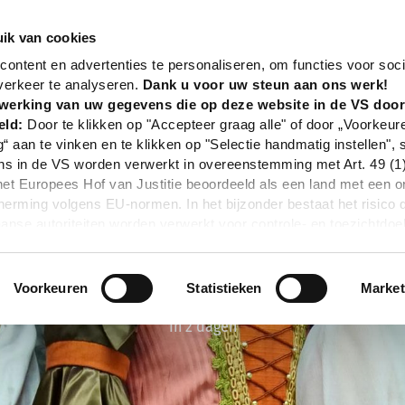
nd
Event
Robin Hood
ik van cookies
ontent en advertenties te personaliseren, om functies voor soci
verkeer te analyseren.
Dank u voor uw steun aan ons werk!
werking van uw gegevens die op deze website in de VS doo
eld:
Door te klikken op "Accepteer graag alle" of door „Voorkeur
g“ aan te vinken en te klikken op "Selectie handmatig instellen", 
 in de VS worden verwerkt in overeenstemming met Art. 49 (1) z
t Europees Hof van Justitie beoordeeld als een land met een o
rming volgens EU-normen. In het bijzonder bestaat het risico 
nse autoriteiten worden verwerkt voor controle- en toezichtdoe
echtsmiddel. Indien u op "Selectie handmatig instellen" klikt en 
statistieken of marketing) hebt geselecteerd, zal de hierboven
en. Voor meer informatie, zie onze privacyverklaring.
Voorkeuren
Statistieken
Market
r gedetailleerde informatie:
Privacybeleid
|
Impressum
In 2 dagen