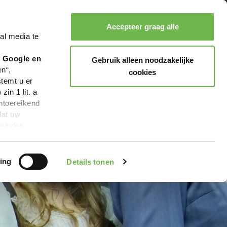
Accepteer graag alle
al media te
Zoeken
Boeken
Menu
r Google en
Gebruik alleen noodzakelijke
en“,
cookies
stemt u er
in 1 lit. a
ntoereikend
dat uw
leinden,
geen van de
 beschreven
ing
Details tonen