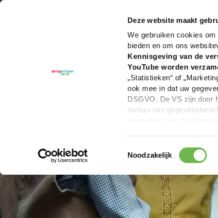
U bent hier:
Hartelijk welkom in het Osnabrücker La
Deze website maakt gebru
We gebruiken cookies om c
bieden en om ons website
Kennisgeving van de ver
YouTube worden verzam
„Statistieken“ of „Marketin
ook mee in dat uw gegevens
DSGVO. De VS zijn door he
niveau van gegevensbesche
gegevens door de Amerikaa
mogelijk ook zonder enig r
keuzevakken (voorkeuren, 
Toestemmingsselectie
overdracht niet plaatsvind
Noodzakelijk
We geven u hier graag mee