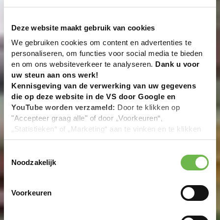
Deze website maakt gebruik van cookies
We gebruiken cookies om content en advertenties te
personaliseren, om functies voor social media te bieden
en om ons websiteverkeer te analyseren.
Dank u voor
uw steun aan ons werk!
Kennisgeving van de verwerking van uw gegevens
die op deze website in de VS door Google en
YouTube worden verzameld:
Door te klikken op
"Accepteer graag alle" of door „Voorkeuren“,
„Statistieken“ of „Marketing“ aan te vinken en te klikken
op "Selectie handmatig instellen", stemt u er ook mee in
dat uw gegevens in de VS worden verwerkt in
Toestemmingsselectie
overeenstemming met Art. 49 (1) zin 1 lit. a DSGVO. De
Noodzakelijk
VS zijn door het Europees Hof van Justitie beoordeeld
als een land met een ontoereikend niveau van
Voorkeuren
gegevensbescherming volgens EU-normen. In het
bijzonder bestaat het risico dat uw gegevens door de
Amerikaanse autoriteiten worden verwerkt voor controle-