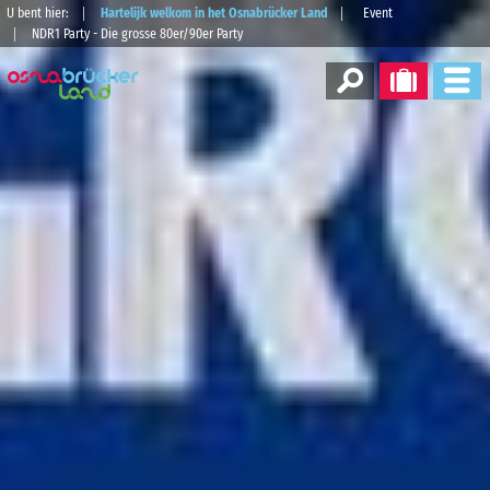
U bent hier:
Hartelijk welkom in het Osnabrücker Land
Event
NDR1 Party - Die grosse 80er/90er Party