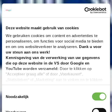
Deze website maakt gebruik van cookies
We gebruiken cookies om content en advertenties te
personaliseren, om functies voor social media te bieden
en om ons websiteverkeer te analyseren.
Dank u voor
uw steun aan ons werk!
Kennisgeving van de verwerking van uw gegevens
die op deze website in de VS door Google en
YouTube worden verzameld:
Door te klikken op
"Accepteer graag alle" of door „Voorkeuren“,
„Statistieken“ of „Marketing“ aan te vinken en te klikken
op "Selectie handmatig instellen", stemt u er ook mee in
dat uw gegevens in de VS worden verwerkt in
Toestemmingsselectie
overeenstemming met Art. 49 (1) zin 1 lit. a DSGVO. De
Noodzakelijk
VS zijn door het Europees Hof van Justitie beoordeeld
als een land met een ontoereikend niveau van