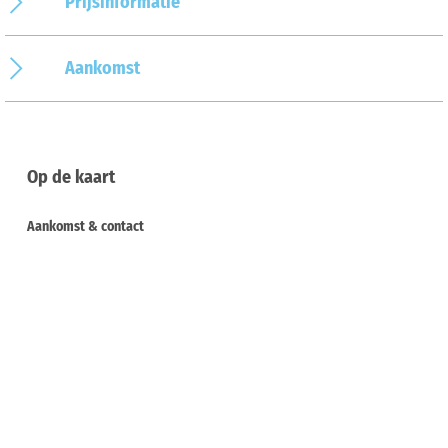
Prijsinformatie
Aankomst
Op de kaart
Aankomst & contact
Puschkental
49326
Melle
Deutschland
Website:
www.melle.info/naturfuehrungen
Aankomst plannen