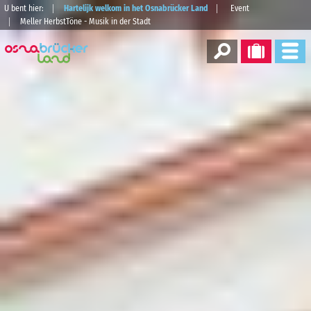
U bent hier:
Hartelijk welkom in het Osnabrücker Land
Event
Meller HerbstTöne - Musik in der Stadt