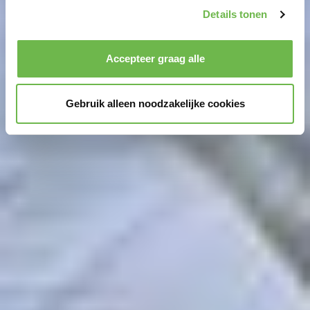
We geven u hier graag meer gedetailleerde informatie:
Details tonen
Privacybeleid
|
Impressum
Accepteer graag alle
Gebruik alleen noodzakelijke cookies