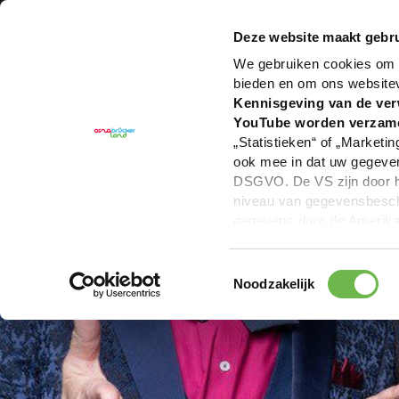
U bent hier:
Hartelijk welkom in het Osnabrücker La
Deze website maakt gebru
We gebruiken cookies om c
bieden en om ons website
Kennisgeving van de ver
YouTube worden verzam
„Statistieken“ of „Marketin
ook mee in dat uw gegevens
DSGVO. De VS zijn door he
niveau van gegevensbesche
gegevens door de Amerikaa
mogelijk ook zonder enig r
keuzevakken (voorkeuren, 
Toestemmingsselectie
overdracht niet plaatsvind
Noodzakelijk
We geven u hier graag mee