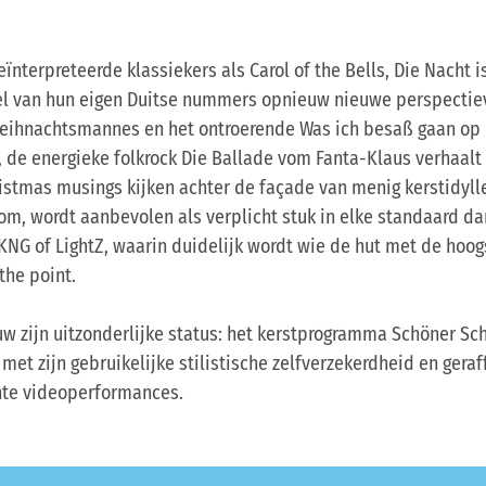
ïnterpreteerde klassiekers als Carol of the Bells, Die Nacht 
l van hun eigen Duitse nummers opnieuw nieuwe perspectieve
eihnachtsmannes en het ontroerende Was ich besaß gaan op 
, de energieke folkrock Die Ballade vom Fanta-Klaus verhaal
istmas musings kijken achter de façade van menig kerstidyll
m, wordt aanbevolen als verplicht stuk in elke standaard d
KNG of LightZ, waarin duidelijk wordt wie de hut met de hoogs
the point.
 zijn uitzonderlijke status: het kerstprogramma Schöner Sch
e met zijn gebruikelijke stilistische zelfverzekerdheid en gera
te videoperformances.