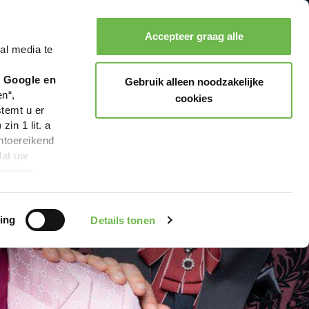
Accepteer graag alle
al media te
Zoeken
Boeken
Menu
r Google en
Gebruik alleen noodzakelijke
en“,
cookies
stemt u er
in 1 lit. a
ntoereikend
dat uw
leinden,
geen van de
 beschreven
ing
Details tonen