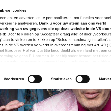
nd
Event
Maybebop - Schöner Schein
ik van cookies
ontent en advertenties te personaliseren, om functies voor soci
verkeer te analyseren.
Dank u voor uw steun aan ons werk!
werking van uw gegevens die op deze website in de VS doo
eld:
Door te klikken op "Accepteer graag alle" of door „Voorkeur
g“ aan te vinken en te klikken op "Selectie handmatig instellen", 
 in de VS worden verwerkt in overeenstemming met Art. 49 (1) z
t Europees Hof van Justitie beoordeeld als een land met een o
rming volgens EU-normen. In het bijzonder bestaat het risico 
nse autoriteiten worden verwerkt voor controle- en toezichtdoe
echtsmiddel. Indien u op "Selectie handmatig instellen" klikt en 
statistieken of marketing) hebt geselecteerd, zal de hierboven
en. Voor meer informatie, zie onze privacyverklaring.
Voorkeuren
Statistieken
Market
r gedetailleerde informatie:
Privacybeleid
|
Impressum
In 123 dagen