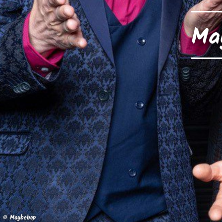
Ma
© Maybebop