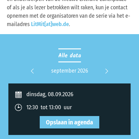
of als je als lezer betrokken wilt raken, kun je contact
opnemen met de organisatoren van de serie via het e-
mailadres
LitMit[at]web.de
.
Alle data
 2026
september 2026
okt
Previous
Next
dinsdag, 08.09.2026
12:30 tot 13:00 uur
Opslaan in agenda