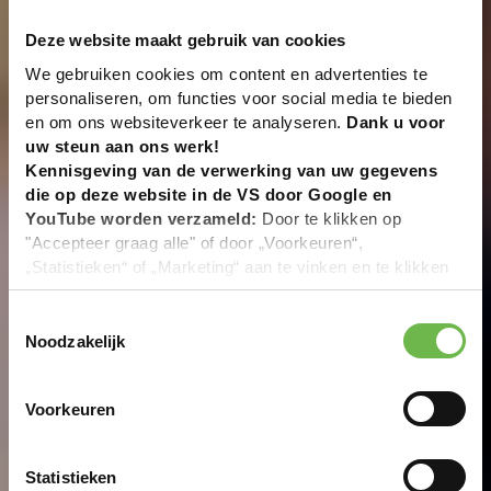
Deze website maakt gebruik van cookies
We gebruiken cookies om content en advertenties te
personaliseren, om functies voor social media te bieden
en om ons websiteverkeer te analyseren.
Dank u voor
uw steun aan ons werk!
Kennisgeving van de verwerking van uw gegevens
die op deze website in de VS door Google en
YouTube worden verzameld:
Door te klikken op
"Accepteer graag alle" of door „Voorkeuren“,
„Statistieken“ of „Marketing“ aan te vinken en te klikken
op "Selectie handmatig instellen", stemt u er ook mee in
dat uw gegevens in de VS worden verwerkt in
Toestemmingsselectie
overeenstemming met Art. 49 (1) zin 1 lit. a DSGVO. De
Noodzakelijk
VS zijn door het Europees Hof van Justitie beoordeeld
als een land met een ontoereikend niveau van
Voorkeuren
gegevensbescherming volgens EU-normen. In het
bijzonder bestaat het risico dat uw gegevens door de
Amerikaanse autoriteiten worden verwerkt voor controle-
Statistieken
en toezichtdoeleinden, mogelijk ook zonder enig