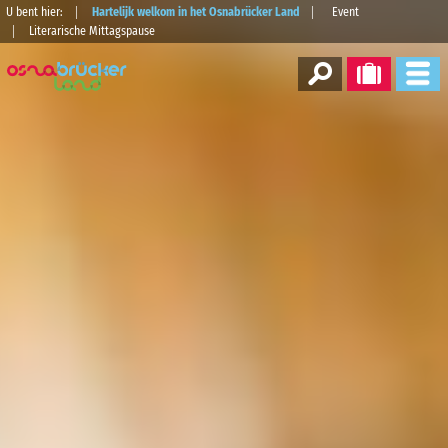
U bent hier:
Hartelijk welkom in het Osnabrücker Land
Event
Literarische Mittagspause