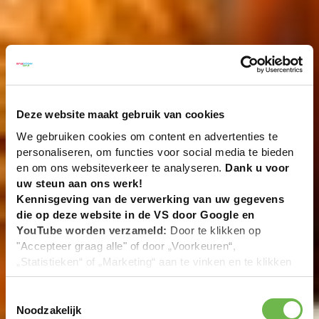
Deze website maakt gebruik van cookies
We gebruiken cookies om content en advertenties te
personaliseren, om functies voor social media te bieden
en om ons websiteverkeer te analyseren.
Dank u voor
uw steun aan ons werk!
Kennisgeving van de verwerking van uw gegevens
die op deze website in de VS door Google en
YouTube worden verzameld:
Door te klikken op
"Accepteer graag alle" of door „Voorkeuren“,
„Statistieken“ of „Marketing“ aan te vinken en te klikken
op "Selectie handmatig instellen", stemt u er ook mee in
dat uw gegevens in de VS worden verwerkt in
Toestemmingsselectie
overeenstemming met Art. 49 (1) zin 1 lit. a DSGVO. De
Noodzakelijk