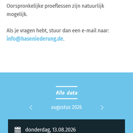
Oorspronkelijke proeflessen zijn natuurlijk
mogelijk.
Als je vragen hebt, stuur dan een e-mail naar:
info@haseniederung.de
.
Alle data
 2027
augustus 2026
septe
Previous
Next
donderdag, 13.08.2026