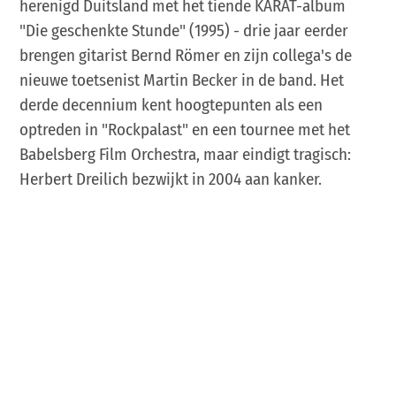
herenigd Duitsland met het tiende KARAT-album
"Die geschenkte Stunde" (1995) - drie jaar eerder
brengen gitarist Bernd Römer en zijn collega's de
nieuwe toetsenist Martin Becker in de band. Het
derde decennium kent hoogtepunten als een
optreden in "Rockpalast" en een tournee met het
Babelsberg Film Orchestra, maar eindigt tragisch:
Herbert Dreilich bezwijkt in 2004 aan kanker.
In het vierde decennium begint een nieuw tijdperk,
want met Claudius Dreilich als nieuwe zanger
beleeft KARAT het geluk dat de band het moeilijke
afscheid heeft geherinterpreteerd als een kans voor
de toekomst. En ze blijven succesvol: naast vele
eigen tournees maken ze deel uit van de "Ostrock
Klassik"-concerten, nemen ze een a capella