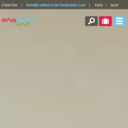
U bent hier:
Hartelijk welkom in het Osnabrücker Land
Event
Karat