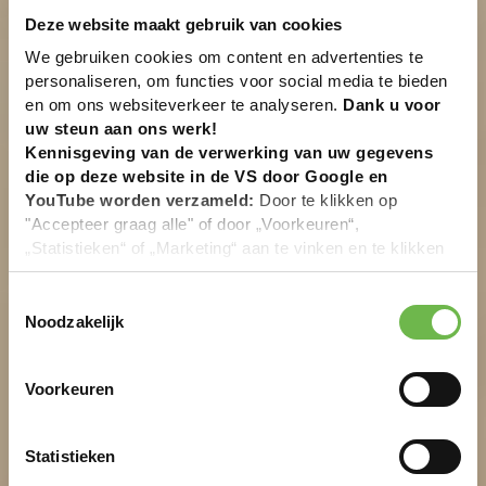
Deze website maakt gebruik van cookies
We gebruiken cookies om content en advertenties te
personaliseren, om functies voor social media te bieden
en om ons websiteverkeer te analyseren.
Dank u voor
uw steun aan ons werk!
Kennisgeving van de verwerking van uw gegevens
die op deze website in de VS door Google en
YouTube worden verzameld:
Door te klikken op
"Accepteer graag alle" of door „Voorkeuren“,
„Statistieken“ of „Marketing“ aan te vinken en te klikken
op "Selectie handmatig instellen", stemt u er ook mee in
dat uw gegevens in de VS worden verwerkt in
Toestemmingsselectie
overeenstemming met Art. 49 (1) zin 1 lit. a DSGVO. De
Noodzakelijk
VS zijn door het Europees Hof van Justitie beoordeeld
als een land met een ontoereikend niveau van
Voorkeuren
gegevensbescherming volgens EU-normen. In het
bijzonder bestaat het risico dat uw gegevens door de
Amerikaanse autoriteiten worden verwerkt voor controle-
Statistieken
en toezichtdoeleinden, mogelijk ook zonder enig