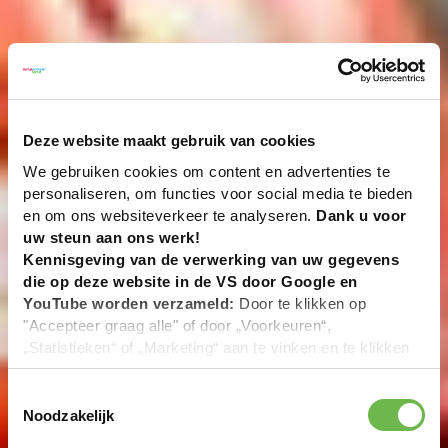
Deze website maakt gebruik van cookies
We gebruiken cookies om content en advertenties te
personaliseren, om functies voor social media te bieden
en om ons websiteverkeer te analyseren.
Dank u voor
uw steun aan ons werk!
Kennisgeving van de verwerking van uw gegevens
die op deze website in de VS door Google en
YouTube worden verzameld:
Door te klikken op
"Accepteer graag alle" of door „Voorkeuren“,
„Statistieken“ of „Marketing“ aan te vinken en te klikken
op "Selectie handmatig instellen", stemt u er ook mee in
dat uw gegevens in de VS worden verwerkt in
Toestemmingsselectie
overeenstemming met Art. 49 (1) zin 1 lit. a DSGVO. De
Noodzakelijk
VS zijn door het Europees Hof van Justitie beoordeeld