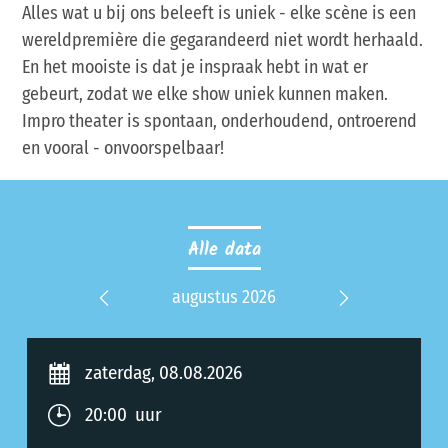
Alles wat u bij ons beleeft is uniek - elke scène is een
wereldpremière die gegarandeerd niet wordt herhaald.
En het mooiste is dat je inspraak hebt in wat er
gebeurt, zodat we elke show uniek kunnen maken.
Impro theater is spontaan, onderhoudend, ontroerend
en vooral - onvoorspelbaar!
Alle data
2027
augustus 2026
septe
Previous
Next
zaterdag, 08.08.2026
20:00 uur