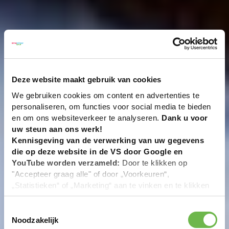
Deze website maakt gebruik van cookies
We gebruiken cookies om content en advertenties te
personaliseren, om functies voor social media te bieden
en om ons websiteverkeer te analyseren.
Dank u voor
uw steun aan ons werk!
Kennisgeving van de verwerking van uw gegevens
die op deze website in de VS door Google en
YouTube worden verzameld:
Door te klikken op
"Accepteer graag alle" of door „Voorkeuren“,
„Statistieken“ of „Marketing“ aan te vinken en te klikken
op "Selectie handmatig instellen", stemt u er ook mee in
dat uw gegevens in de VS worden verwerkt in
Toestemmingsselectie
overeenstemming met Art. 49 (1) zin 1 lit. a DSGVO. De
Noodzakelijk