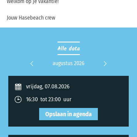
Welkom op je vakantie!
Jouw Hasebeach crew
Alle data
r 2026
augustus 2026
septe
Previous
Next
vrijdag, 07.08.2026
16:30 tot 23:00 uur
Opslaan in agenda