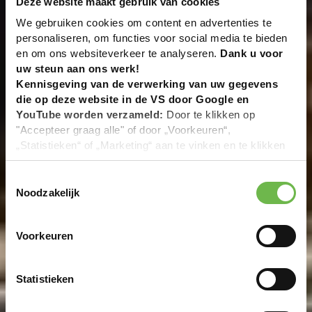
Deze website maakt gebruik van cookies
We gebruiken cookies om content en advertenties te
personaliseren, om functies voor social media te bieden
en om ons websiteverkeer te analyseren.
Dank u voor
uw steun aan ons werk!
Kennisgeving van de verwerking van uw gegevens
die op deze website in de VS door Google en
YouTube worden verzameld:
Door te klikken op
"Accepteer graag alle" of door „Voorkeuren“,
„Statistieken“ of „Marketing“ aan te vinken en te klikken
op "Selectie handmatig instellen", stemt u er ook mee in
dat uw gegevens in de VS worden verwerkt in
Toestemmingsselectie
overeenstemming met Art. 49 (1) zin 1 lit. a DSGVO. De
Noodzakelijk
VS zijn door het Europees Hof van Justitie beoordeeld
als een land met een ontoereikend niveau van
Voorkeuren
gegevensbescherming volgens EU-normen. In het
bijzonder bestaat het risico dat uw gegevens door de
Amerikaanse autoriteiten worden verwerkt voor controle-
Statistieken
en toezichtdoeleinden, mogelijk ook zonder enig
rechtsmiddel. Indien u op "Selectie handmatig instellen"