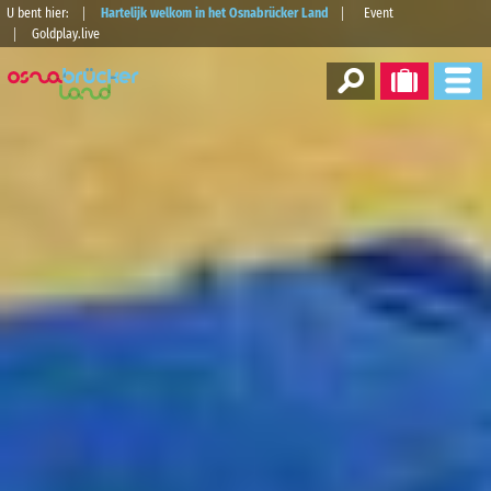
U bent hier:
Hartelijk welkom in het Osnabrücker Land
Event
Goldplay.live