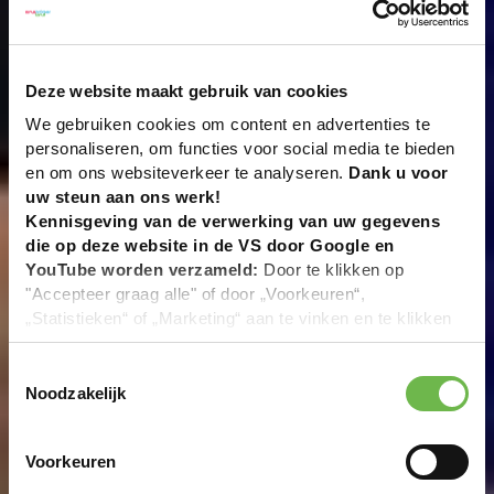
Deze website maakt gebruik van cookies
We gebruiken cookies om content en advertenties te
personaliseren, om functies voor social media te bieden
en om ons websiteverkeer te analyseren.
Dank u voor
uw steun aan ons werk!
Kennisgeving van de verwerking van uw gegevens
die op deze website in de VS door Google en
YouTube worden verzameld:
Door te klikken op
"Accepteer graag alle" of door „Voorkeuren“,
„Statistieken“ of „Marketing“ aan te vinken en te klikken
op "Selectie handmatig instellen", stemt u er ook mee in
dat uw gegevens in de VS worden verwerkt in
Toestemmingsselectie
overeenstemming met Art. 49 (1) zin 1 lit. a DSGVO. De
Noodzakelijk
VS zijn door het Europees Hof van Justitie beoordeeld
als een land met een ontoereikend niveau van
Voorkeuren
gegevensbescherming volgens EU-normen. In het
bijzonder bestaat het risico dat uw gegevens door de