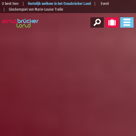
U bent hier:
Hartelijk welkom in het Osnabrücker Land
Event
Glockenspiel von Marie-Louise Tralle