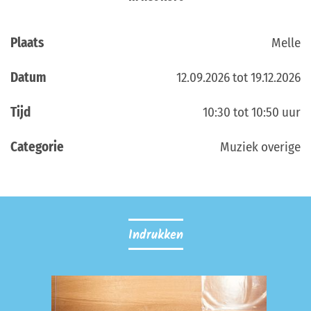
Plaats
Melle
Datum
12.09.2026 tot 19.12.2026
Tijd
10:30 tot 10:50 uur
Categorie
Muziek overige
Indrukken