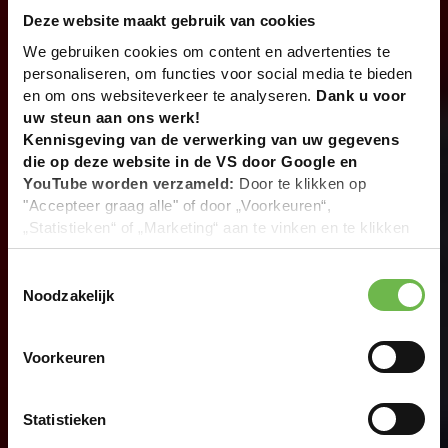
Deze website maakt gebruik van cookies
We gebruiken cookies om content en advertenties te
personaliseren, om functies voor social media te bieden
en om ons websiteverkeer te analyseren.
Dank u voor
uw steun aan ons werk!
Kennisgeving van de verwerking van uw gegevens
die op deze website in de VS door Google en
YouTube worden verzameld:
Door te klikken op
"Accepteer graag alle" of door „Voorkeuren“,
„Statistieken“ of „Marketing“ aan te vinken en te klikken
op "Selectie handmatig instellen", stemt u er ook mee in
dat uw gegevens in de VS worden verwerkt in
Toestemmingsselectie
overeenstemming met Art. 49 (1) zin 1 lit. a DSGVO. De
Noodzakelijk
VS zijn door het Europees Hof van Justitie beoordeeld
als een land met een ontoereikend niveau van
Voorkeuren
gegevensbescherming volgens EU-normen. In het
bijzonder bestaat het risico dat uw gegevens door de
Amerikaanse autoriteiten worden verwerkt voor controle-
Statistieken
en toezichtdoeleinden, mogelijk ook zonder enig
rechtsmiddel. Indien u op "Selectie handmatig instellen"