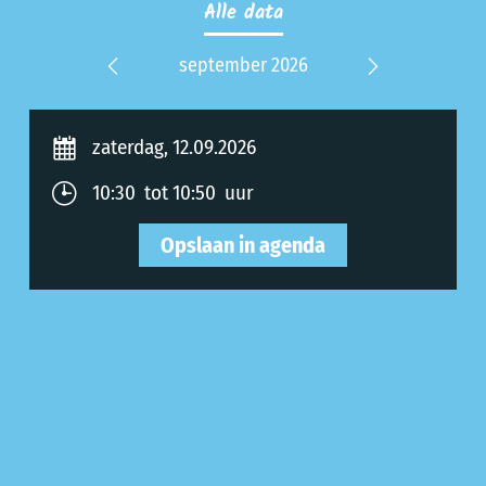
Alle data
 2026
september 2026
nove
Previous
Next
zaterdag, 12.09.2026
10:30 tot 10:50 uur
Opslaan in agenda