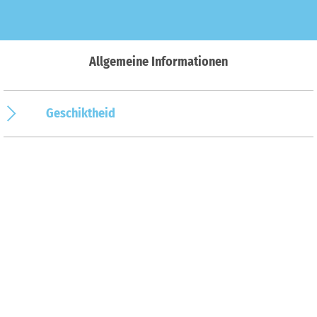
Allgemeine Informationen
Geschiktheid
Betalingsmogelijkheden
Organisator
Op de kaart