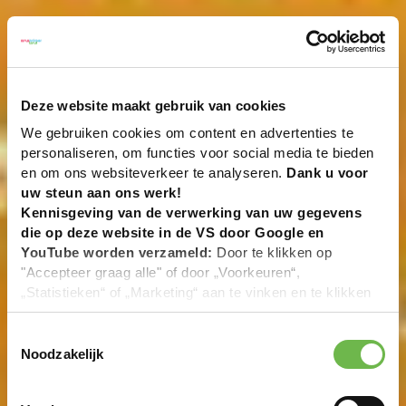
Deze website maakt gebruik van cookies
We gebruiken cookies om content en advertenties te
personaliseren, om functies voor social media te bieden
en om ons websiteverkeer te analyseren.
Dank u voor
uw steun aan ons werk!
Kennisgeving van de verwerking van uw gegevens
die op deze website in de VS door Google en
YouTube worden verzameld:
Door te klikken op
"Accepteer graag alle" of door „Voorkeuren“,
„Statistieken“ of „Marketing“ aan te vinken en te klikken
op "Selectie handmatig instellen", stemt u er ook mee in
dat uw gegevens in de VS worden verwerkt in
Toestemmingsselectie
overeenstemming met Art. 49 (1) zin 1 lit. a DSGVO. De
Noodzakelijk
VS zijn door het Europees Hof van Justitie beoordeeld
als een land met een ontoereikend niveau van