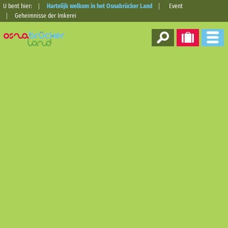
U bent hier:
Hartelijk welkom in het Osnabrücker Land
Event
Geheimnisse der Imkerei