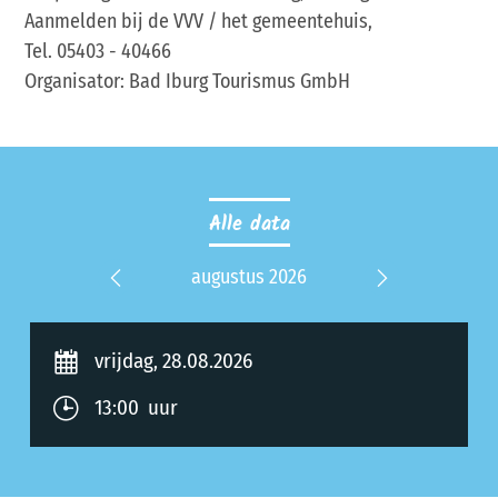
Aanmelden bij de VVV / het gemeentehuis,
Tel. 05403 - 40466
Organisator: Bad Iburg Tourismus GmbH
Alle data
r 2026
augustus 2026
septe
Previous
Next
vrijdag, 28.08.2026
13:00 uur