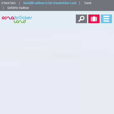
U bent hier:
Hartelijk welkom in het Osnabrücker Land
Event
Geführte Radtour