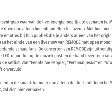
 synthpop waarvan de live-energie moeilijk te evenaren is.
r te doen dan alleen hun rolmodellen te coveren. Met hun in
e emoties bij hun publiek die je anders alleen van het origin
aan het einde van een liveshow van REMODE met open mond 
wordende schare fans. De concerten van REMODE zijn uitbund
de LED-muur die bij de muziek past en de band levert een rau
de setlist: van "People Are People", "Personal Jesus" en "Wro
ft onvervuld.
eerd in de smaak bij meer dan alleen de die-hard Depeche M
, zal zich hier vermaken.