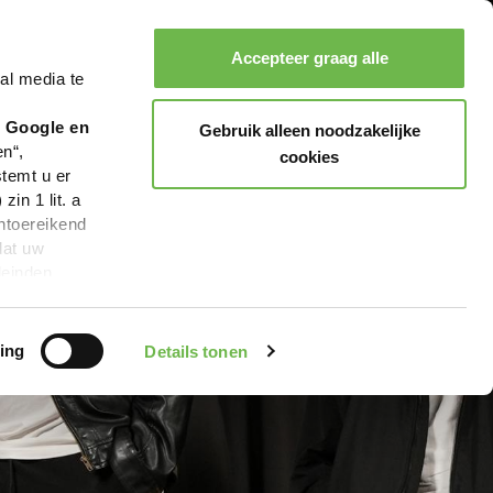
Accepteer graag alle
al media te
Zoeken
Boeken
Menu
r Google en
Gebruik alleen noodzakelijke
en“,
cookies
stemt u er
in 1 lit. a
ntoereikend
dat uw
leinden,
geen van de
 beschreven
ing
Details tonen