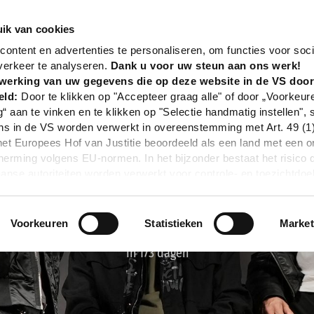
nd
Event
From Zero - The Emptiness Machine
ik van cookies
ontent en advertenties te personaliseren, om functies voor soci
verkeer te analyseren.
Dank u voor uw steun aan ons werk!
werking van uw gegevens die op deze website in de VS doo
eld:
Door te klikken op "Accepteer graag alle" of door „Voorkeur
g“ aan te vinken en te klikken op "Selectie handmatig instellen", 
 in de VS worden verwerkt in overeenstemming met Art. 49 (1) z
t Europees Hof van Justitie beoordeeld als een land met een o
rming volgens EU-normen. In het bijzonder bestaat het risico 
nse autoriteiten worden verwerkt voor controle- en toezichtdoe
echtsmiddel. Indien u op "Selectie handmatig instellen" klikt en 
statistieken of marketing) hebt geselecteerd, zal de hierboven
en. Voor meer informatie, zie onze privacyverklaring.
Voorkeuren
Statistieken
Market
r gedetailleerde informatie:
Privacybeleid
|
Impressum
In 173 dagen