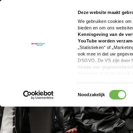
U bent hier:
Hartelijk welkom in het Osnabrücker La
Deze website maakt gebru
We gebruiken cookies om c
bieden en om ons website
Kennisgeving van de ver
YouTube worden verzam
„Statistieken“ of „Marketin
ook mee in dat uw gegevens
DSGVO. De VS zijn door he
niveau van gegevensbesche
gegevens door de Amerikaa
mogelijk ook zonder enig r
keuzevakken (voorkeuren, 
Toestemmingsselectie
overdracht niet plaatsvind
Noodzakelijk
We geven u hier graag mee