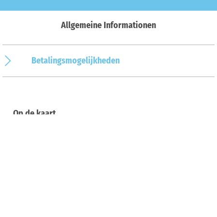
Allgemeine Informationen
Betalingsmogelijkheden
Op de kaart
Aankomst & contact
Klaus-Strick-Weg 10
49082
Osnabrück
Deutschland
Tel.:
0541 323 7000