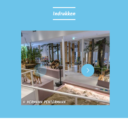
Indrukken
CC-BY-SA
© HERMANN PENTERMANN
mbH