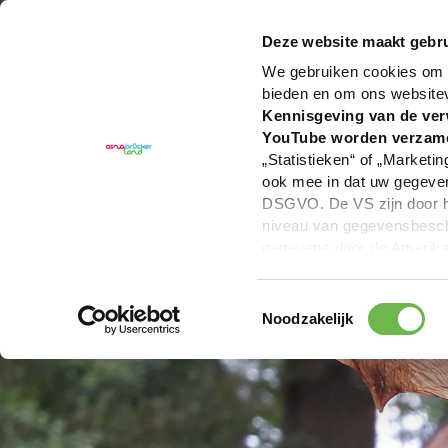
U bent hier:
Hartelijk welkom in het Osnabrücker La
Deze website maakt gebru
We gebruiken cookies om c
bieden en om ons website
Kennisgeving van de ver
YouTube worden verzam
„Statistieken“ of „Marketin
ook mee in dat uw gegevens
DSGVO. De VS zijn door he
niveau van gegevensbesche
gegevens door de Amerikaa
mogelijk ook zonder enig r
keuzevakken (voorkeuren, 
Toestemmingsselectie
overdracht niet plaatsvind
Noodzakelijk
We geven u hier graag mee