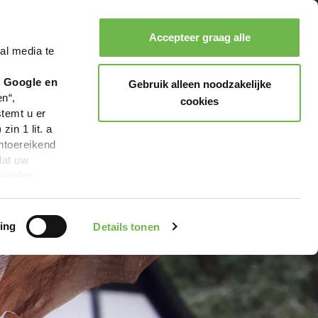
Accepteer graag alle
al media te
Zoeken
Boeken
Menu
r Google en
Gebruik alleen noodzakelijke
en“,
cookies
stemt u er
in 1 lit. a
ntoereikend
dat uw
leinden,
geen van de
 beschreven
ing
Details tonen