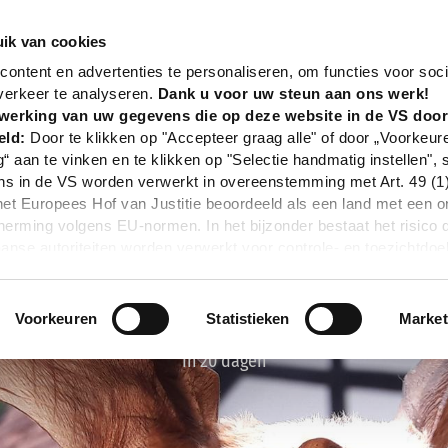
nd
Event
Fledermausabend für Familien
ik van cookies
ontent en advertenties te personaliseren, om functies voor soci
verkeer te analyseren.
Dank u voor uw steun aan ons werk!
werking van uw gegevens die op deze website in de VS doo
eld:
Door te klikken op "Accepteer graag alle" of door „Voorkeur
g“ aan te vinken en te klikken op "Selectie handmatig instellen", 
 in de VS worden verwerkt in overeenstemming met Art. 49 (1) z
t Europees Hof van Justitie beoordeeld als een land met een o
rming volgens EU-normen. In het bijzonder bestaat het risico 
nse autoriteiten worden verwerkt voor controle- en toezichtdoe
echtsmiddel. Indien u op "Selectie handmatig instellen" klikt en 
statistieken of marketing) hebt geselecteerd, zal de hierboven
en. Voor meer informatie, zie onze privacyverklaring.
Voorkeuren
Statistieken
Market
r gedetailleerde informatie:
Privacybeleid
|
Impressum
In 20 dagen