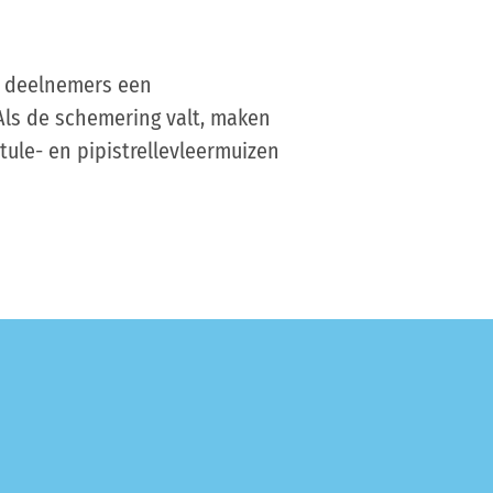
e deelnemers een
Als de schemering valt, maken
le- en pipistrellevleermuizen