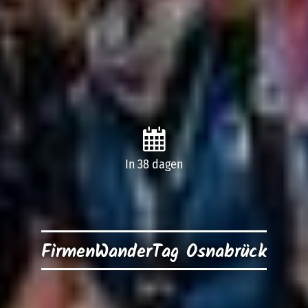
In 38 dagen
FirmenWanderTag Osnabrück