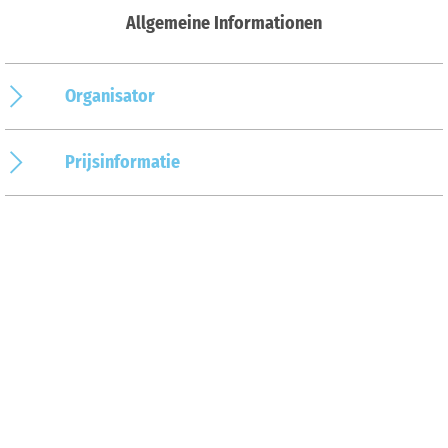
Allgemeine Informationen
Organisator
Prijsinformatie
Op de kaart
Aankomst & contact
Ernst-Sievers-Straße 117
49078
Osnabrück
Deutschland