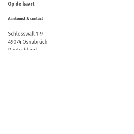
Op de kaart
Aankomst & contact
Schlosswall 1-9
49074
Osnabrück
Deutschland
Tel.:
+49 541 / 3234700
E-mail:
willkommen@osnabrueckhalle.de
Aankomst plannen