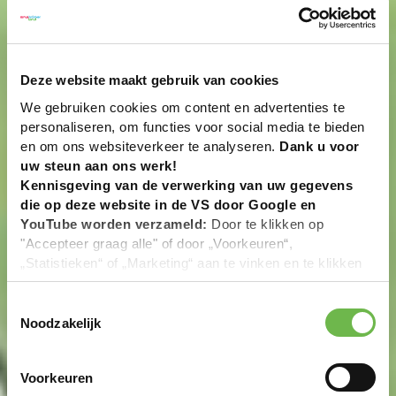
Deze website maakt gebruik van cookies
We gebruiken cookies om content en advertenties te
personaliseren, om functies voor social media te bieden
en om ons websiteverkeer te analyseren.
Dank u voor
uw steun aan ons werk!
Kennisgeving van de verwerking van uw gegevens
die op deze website in de VS door Google en
YouTube worden verzameld:
Door te klikken op
"Accepteer graag alle" of door „Voorkeuren“,
„Statistieken“ of „Marketing“ aan te vinken en te klikken
op "Selectie handmatig instellen", stemt u er ook mee in
dat uw gegevens in de VS worden verwerkt in
Toestemmingsselectie
overeenstemming met Art. 49 (1) zin 1 lit. a DSGVO. De
Noodzakelijk
VS zijn door het Europees Hof van Justitie beoordeeld
als een land met een ontoereikend niveau van
Voorkeuren
gegevensbescherming volgens EU-normen. In het