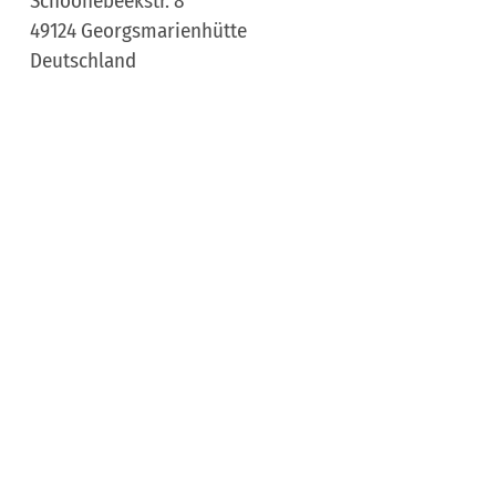
Schoonebeekstr. 8
49124
Georgsmarienhütte
Deutschland
Tel.:
05401 41427
Website:
www.stadtbibliothek-
georgsmarienhuette.de/veranstaltungen/kalender/?
dfxid=4810
Aankomst plannen