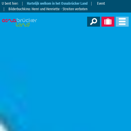
U bent hier:
Hartelijk welkom in het Osnabrücker Land
Event
Bilderbuchkino: Henri und Henriette - Streiten verboten