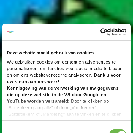
Deze website maakt gebruik van cookies
We gebruiken cookies om content en advertenties te
personaliseren, om functies voor social media te bieden
en om ons websiteverkeer te analyseren.
Dank u voor
uw steun aan ons werk!
Kennisgeving van de verwerking van uw gegevens
die op deze website in de VS door Google en
YouTube worden verzameld:
Door te klikken op
"Accepteer graag alle" of door „Voorkeuren“,
„Statistieken“ of „Marketing“ aan te vinken en te klikken
op "Selectie handmatig instellen", stemt u er ook mee in
dat uw gegevens in de VS worden verwerkt in
Toestemmingsselectie