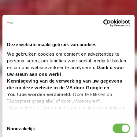
Deze website maakt gebruik van cookies
We gebruiken cookies om content en advertenties te
personaliseren, om functies voor social media te bieden
en om ons websiteverkeer te analyseren.
Dank u voor
uw steun aan ons werk!
Kennisgeving van de verwerking van uw gegevens
die op deze website in de VS door Google en
YouTube worden verzameld:
Door te klikken op
"Accepteer graag alle" of door „Voorkeuren“,
„Statistieken“ of „Marketing“ aan te vinken en te klikken
op "Selectie handmatig instellen", stemt u er ook mee in
dat uw gegevens in de VS worden verwerkt in
Toestemmingsselectie
overeenstemming met Art. 49 (1) zin 1 lit. a DSGVO. De
Noodzakelijk
VS zijn door het Europees Hof van Justitie beoordeeld