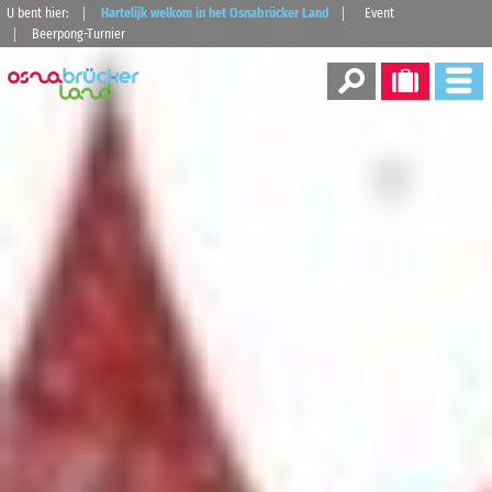
U bent hier:
Hartelijk welkom in het Osnabrücker Land
Event
Beerpong-Turnier