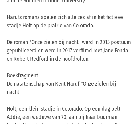
aan de Southern Illinois University.
Harufs romans spelen zich alle zes af in het fictieve
stadje Holt op de prairie van Colorado.
De roman "Onze zielen bij nacht" werd in 2015 postuum
gepubliceerd en werd in 2017 verfilmd met Jane Fonda
en Robert Redford in de hoofdrollen.
Boekfragment:
De nalatenschap van Kent Haruf "Onze zielen bij
nacht"
Holt, een klein stadje in Colorado. Op een dag belt
Addie, een weduwe van 70, aan bij haar buurman
Louis, die ook alleen woont sinds de dood van zijn
vrouw. Ze doet hem een ongebruikelijk voorstel: zou hij