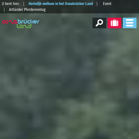
U bent hier:
Hartelijk welkom in het Osnabrücker Land
Event
Artländer Pferderenntag