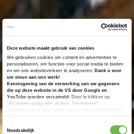
Deze website maakt gebruik van cookies
We gebruiken cookies om content en advertenties te
personaliseren, om functies voor social media te bieden
en om ons websiteverkeer te analyseren.
Dank u voor
uw steun aan ons werk!
Kennisgeving van de verwerking van uw gegevens
die op deze website in de VS door Google en
YouTube worden verzameld:
Door te klikken op
"Accepteer graag alle" of door „Voorkeuren“,
„Statistieken“ of „Marketing“ aan te vinken en te klikken
op "Selectie handmatig instellen", stemt u er ook mee in
dat uw gegevens in de VS worden verwerkt in
Toestemmingsselectie
overeenstemming met Art. 49 (1) zin 1 lit. a DSGVO. De
Noodzakelijk