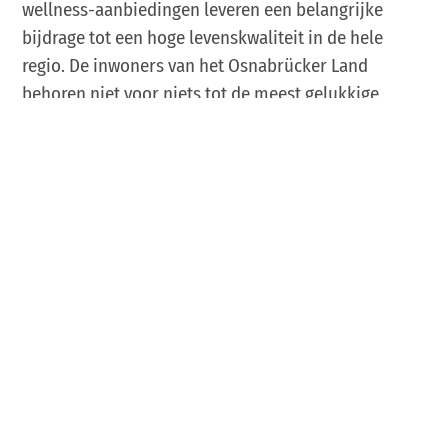
wellness-aanbiedingen leveren een belangrijke
bijdrage tot een hoge levenskwaliteit in de hele
regio. De inwoners van het Osnabrücker Land
behoren niet voor niets tot de meest gelukkige
inwoners van Duitsland.
Voor fans van stedentrips is een korte vakantie in de
Vredesstad Osnabrück
een aanbeveling. Dankzij een
historische en moderne binnenstad, tal van knusse
winkels, ateliers en galerieën, te voet bereikbare
kwalitatief hoogwaardige musea, zoals het door de
architect Daniel Libeskind ontworpen Felix-
Nussbaum-Haus, en de overal duidelijk aanwezige
vredescultuur, constateren de meeste bezoekers:
„Dit had ik hier helemaal niet verwacht! Ik kom zeker
nog een keertje terug!” Dankzij 27.000 aan de