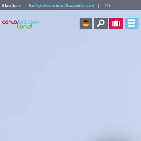
U bent hier:
Hartelijk welkom in het Osnabrücker Land
404